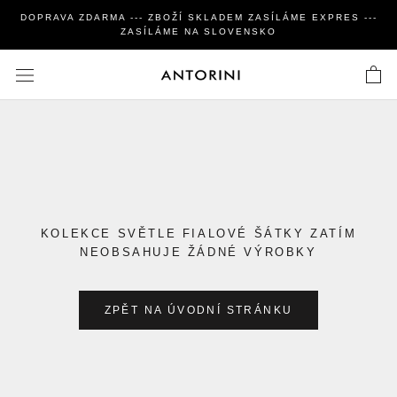
Zavřít
DOPRAVA ZDARMA --- ZBOŽÍ SKLADEM ZASÍLÁME EXPRES ---
ZASÍLÁME NA SLOVENSKO
KOLEKCE SVĚTLE FIALOVÉ ŠÁTKY ZATÍM
NEOBSAHUJE ŽÁDNÉ VÝROBKY
ZPĚT NA ÚVODNÍ STRÁNKU