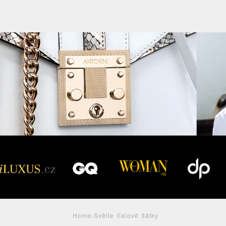
Home
›
Světle fialové šátky