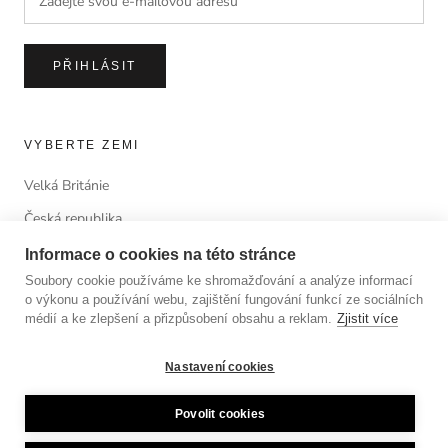
PŘIHLÁSIT
VYBERTE ZEMI
Velká Británie
Česká republika
Informace o cookies na této stránce
Soubory cookie používáme ke shromažďování a analýze informací
o výkonu a používání webu, zajištění fungování funkcí ze sociálních
© ANTORINI®
médií a ke zlepšení a přizpůsobení obsahu a reklam.
Zjistit více
© 2023 LUSSOLIBE Milano SE. All Rights Reserved.
Nastavení cookies
Povolit cookies