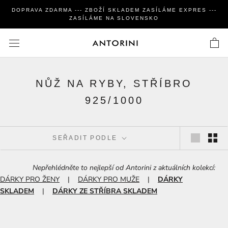
Zavřít
DOPRAVA ZDARMA --- ZBOŽÍ SKLADEM ZASÍLÁME EXPRES ---
ZASÍLÁME NA SLOVENSKO
NŮŽ NA RYBY, STŘÍBRO
925/1000
SEŘADIT PODLE
Nepřehlédněte to nejlepší od Antorini z aktuálních kolekcí:
DÁRKY PRO ŽENY
|
DÁRKY PRO MUŽE
|
DÁRKY
SKLADEM
|
DÁRKY ZE STŘÍBRA SKLADEM