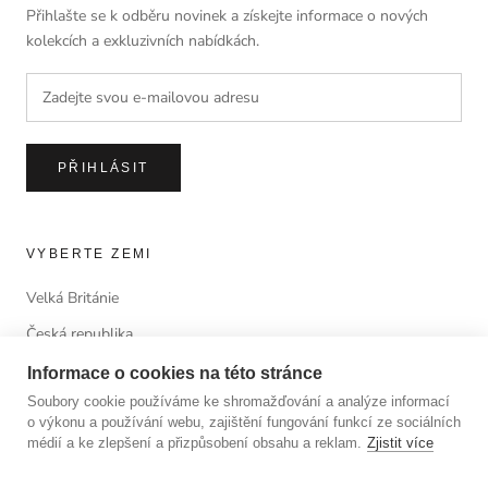
Přihlašte se k odběru novinek a získejte informace o nových
kolekcích a exkluzivních nabídkách.
PŘIHLÁSIT
VYBERTE ZEMI
Velká Británie
Česká republika
Informace o cookies na této stránce
Soubory cookie používáme ke shromažďování a analýze informací
o výkonu a používání webu, zajištění fungování funkcí ze sociálních
© ANTORINI®
médií a ke zlepšení a přizpůsobení obsahu a reklam.
Zjistit více
© 2023 LUSSOLIBE Milano SE. All Rights Reserved.