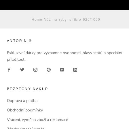
Home
›
Nůž na ryby, stříbro 925/1000
ANTORINI®
Exkluzivní dárky pro významné osobnosti, hlavy států a speciální
příležitosti.
BEZPEČNÝ NÁKUP
Doprava a platba
Obchodní podmínky
Vrácení, výměna zboží a reklamace