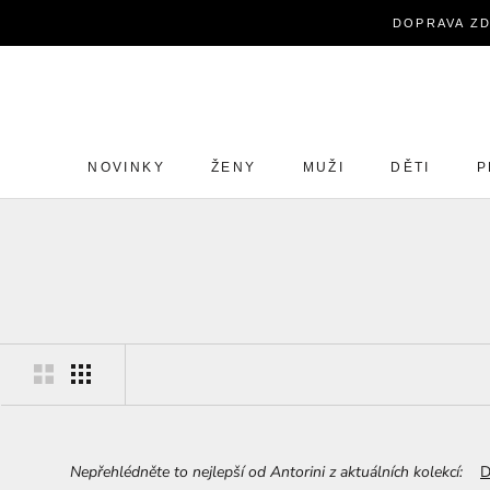
Zavřít
DOPRAVA ZD
NOVINKY
ŽENY
MUŽI
DĚTI
P
NOVINKY
ŽENY
MUŽI
DĚTI
P
Nepřehlédněte to nejlepší od Antorini z aktuálních kolekcí:
D