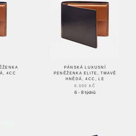
ĚŽENKA
PÁNSKÁ LUXUSNÍ
Á, 4CC
PENĚŽENKA ELITE, TMAVĚ
HNĚDÁ, 4CC, LE
6.000 KČ
6 - 8 týdnů