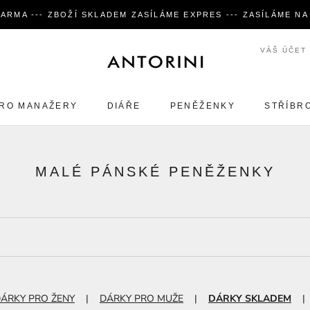
ARMA --- ZBOŽÍ SKLADEM ZASÍLÁME EXPRES --- ZASÍLÁME N
VÁŠ ÚČET
RO MANAŽERY
DIÁŘE
PENĚŽENKY
STŘÍBR
RO MANAŽERY
DIÁŘE
PENĚŽENKY
STŘÍBR
MALÉ PÁNSKÉ PENĚŽENKY
ÁRKY PRO ŽENY
|
DÁRKY PRO MUŽE
|
DÁRKY SKLADEM