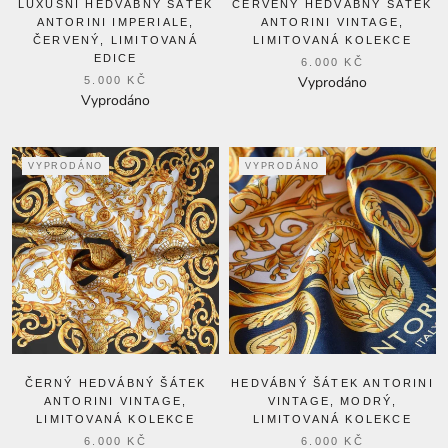
LUXUSNÍ HEDVÁBNÝ ŠÁTEK
ČERVENÝ HEDVÁBNÝ ŠÁTEK
ANTORINI IMPERIALE,
ANTORINI VINTAGE,
ČERVENÝ, LIMITOVANÁ
LIMITOVANÁ KOLEKCE
EDICE
6.000 KČ
Vyprodáno
5.000 KČ
Vyprodáno
VYPRODÁNO
VYPRODÁNO
ČERNÝ HEDVÁBNÝ ŠÁTEK
HEDVÁBNÝ ŠÁTEK ANTORINI
ANTORINI VINTAGE,
VINTAGE, MODRÝ,
LIMITOVANÁ KOLEKCE
LIMITOVANÁ KOLEKCE
6.000 KČ
6.000 KČ