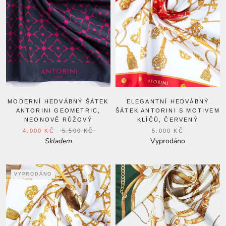
MODERNÍ HEDVÁBNÝ ŠÁTEK
ELEGANTNÍ HEDVÁBNÝ
ANTORINI GEOMETRIC,
ŠÁTEK ANTORINI S MOTIVEM
NEONOVĚ RŮŽOVÝ
KLÍČŮ, ČERVENÝ
4.000 KČ
5.500 KČ
5.000 KČ
Skladem
Vyprodáno
VYPRODÁNO