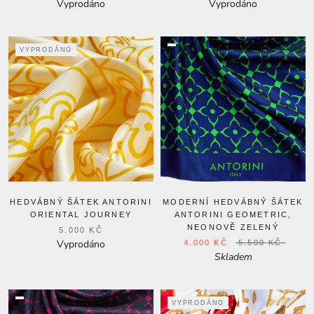
Vyprodáno
Vyprodáno
VYPRODÁNO
HEDVÁBNÝ ŠÁTEK ANTORINI
MODERNÍ HEDVÁBNÝ ŠÁTEK
ORIENTAL JOURNEY
ANTORINI GEOMETRIC,
NEONOVĚ ZELENÝ
5.000 KČ
Vyprodáno
4.000 KČ
5.500 KČ
Skladem
VYPRODÁNO