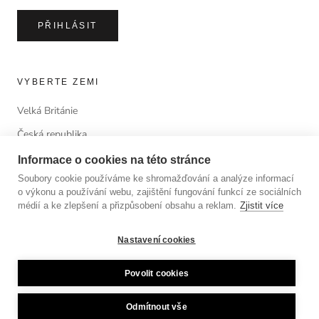
PŘIHLÁSIT
VYBERTE ZEMI
Velká Británie
Česká republika
Informace o cookies na této stránce
Soubory cookie používáme ke shromažďování a analýze informací
o výkonu a používání webu, zajištění fungování funkcí ze sociálních
© ANTORINI®
médií a ke zlepšení a přizpůsobení obsahu a reklam.
Zjistit více
© 2023 LUSSOLIBE Milano SE. All Rights Reserved.
Nastavení cookies
Povolit cookies
Odmítnout vše