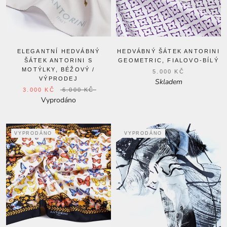
ELEGANTNÍ HEDVÁBNÝ
HEDVÁBNÝ ŠÁTEK ANTORINI
ŠÁTEK ANTORINI S
GEOMETRIC, FIALOVO-BÍLÝ
MOTÝLKY, BÉŽOVÝ /
5.000 KČ
VÝPRODEJ
Skladem
3.000 KČ
6.000 KČ
Vyprodáno
VYPRODÁNO
VYPRODÁNO