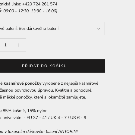
cká linka: +420 724 261 574
: 09:00 - 12:30, 13:30 - 16:00)
vé balení:
Bez dárkového balení
PŘIDAT DO KOŠÍKU
né
kašmírové ponožky
vyrobené z nejlepší kašmírové
úžasnou povrchovou úpravou. Kvalitní a pohodlné,
 měkké ponožky, které si okamžitě zamilujete.
:
85% kašmír, 15% nylon
:
univerzální - EU 37 - 41 / UK 4 - 7 / US 6 - 9
o v luxusním dárkovém balení ANTORINI.