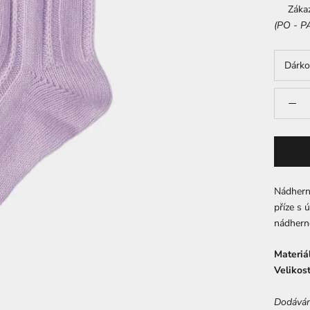
Zákazni
(PO - PÁ
Dárko
Nádher
příze s 
nádherně
Materiál
Velikost
Dodáván