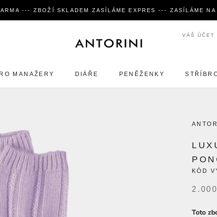
ARMA --- ZBOŽÍ SKLADEM ZASÍLÁME EXPRES --- ZASÍLÁME N
VÁŠ ÚČET
RO MANAŽERY
DIÁŘE
PENĚŽENKY
STŘÍBR
RO MANAŽERY
DIÁŘE
PENĚŽENKY
STŘÍBR
ANTOR
LUX
PON
KÓD V
2.00
Toto zb