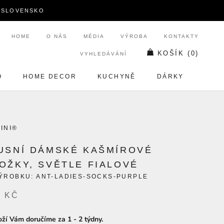
A SLOVENSKO
HOME
O NÁS
MÉDIA
VÝROBA
KONTAKTY
KOŠÍK (
0
)
VYHLEDÁVÁNÍ
O
HOME DECOR
KUCHYNĚ
DÁRKY
O
HOME DECOR
KUCHYNĚ
DÁRKY
INI®
USNÍ DÁMSKÉ KAŠMÍROVÉ
OŽKY, SVĚTLE FIALOVÉ
ÝROBKU:
ANT-LADIES-SOCKS-PURPLE
0 KČ
oží Vám doručíme za 1 - 2 týdny.