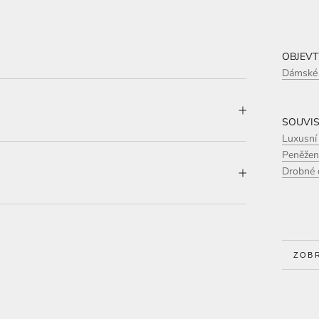
OBJEVT
Dámské 
Y
SOUVIS
Luxusní
Peněženk
Drobné d
VÍCE
ZOB