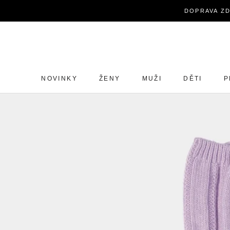
Zavřít
DOPRAVA ZD
NOVINKY
ŽENY
MUŽI
DĚTI
P
NOVINKY
ŽENY
MUŽI
DĚTI
P