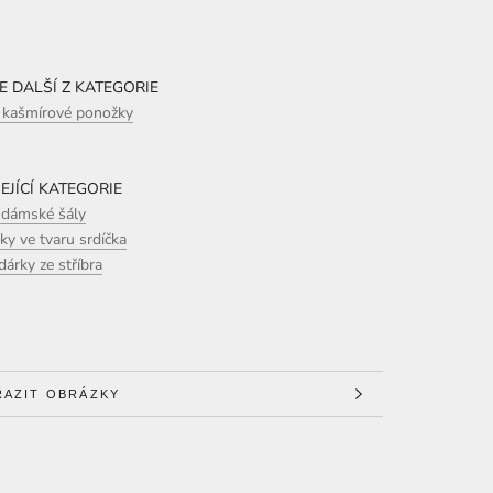
E DALŠÍ Z KATEGORIE
kašmírové ponožky
EJÍCÍ KATEGORIE
 dámské šály
y ve tvaru srdíčka
árky ze stříbra
 INFORMACÍ
RAZIT OBRÁZKY