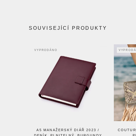
SOUVISEJÍCÍ PRODUKTY
VYPRODÁNO
VYPROD
A5 MANAŽERSKÝ DIÁŘ 2023 /
COUTUR
DENÍK, PLNITELNÝ, BURGUNDY
P