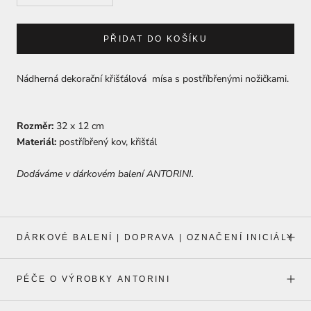
PŘIDAT DO KOŠÍKU
Nádherná dekorační křišťálová mísa s postříbřenými nožičkami.
Rozměr:
32 x 12 cm
Materiál:
postříbřený kov, křišťál
Dodáváme v dárkovém balení ANTORINI.
DÁRKOVÉ BALENÍ | DOPRAVA | OZNAČENÍ INICIÁLY
PÉČE O VÝROBKY ANTORINI