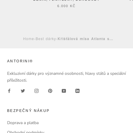
6.000 KČ
Home
›
Best dárky
›
Křišťálová mísa Atlanta s...
ANTORINI®
Exkluzivní dárky pro významné osobnosti, hlavy států a speciální
příležitosti.
BEZPEČNÝ NÁKUP
Doprava a platba
Obchodní podmínky