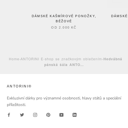
DÁMSKÉ KAŠMÍROVÉ PONOŽKY,
DÁMSKÉ
BÉŽOVÉ
OD
2.000 KČ
Home
›
ANTORINI E-shop se značkovým oblečením
›
Hedvábná
pánská šála ANTO...
ANTORINI®
Exkluzivní dárky pro významné osobnosti, hlavy států a speciální
příležitosti.