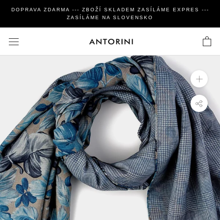
Zavřít
DOPRAVA ZDARMA --- ZBOŽÍ SKLADEM ZASÍLÁME EXPRES ---
ZASÍLÁME NA SLOVENSKO