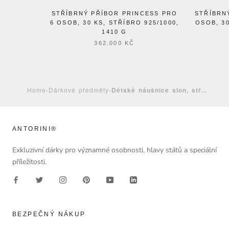
STŘÍBRNÝ PŘÍBOR PRINCESS PRO
STŘÍBRN
6 OSOB, 30 KS, STŘÍBRO 925/1000,
OSOB, 30
1410 G
362.000 KČ
Home
›
Dárkové předměty
›
Dětské náušnice slon, stř...
ANTORINI®
Exkluzivní dárky pro významné osobnosti, hlavy států a speciální
příležitosti.
BEZPEČNÝ NÁKUP