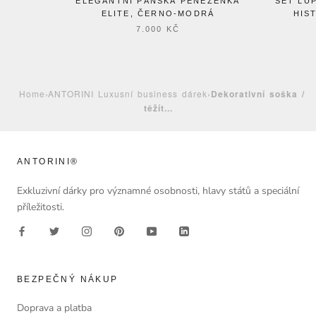
ELEGANTNÍ PÁNSKÁ PENĚŽENKA
SET LUP
ELITE, ČERNO-MODRÁ
HIS
7.000 KČ
Home
›
ANTORINI Luxusní business dárek
›
Dekorativní soška /
těžít...
ANTORINI®
Exkluzivní dárky pro významné osobnosti, hlavy států a speciální
příležitosti.
BEZPEČNÝ NÁKUP
Doprava a platba