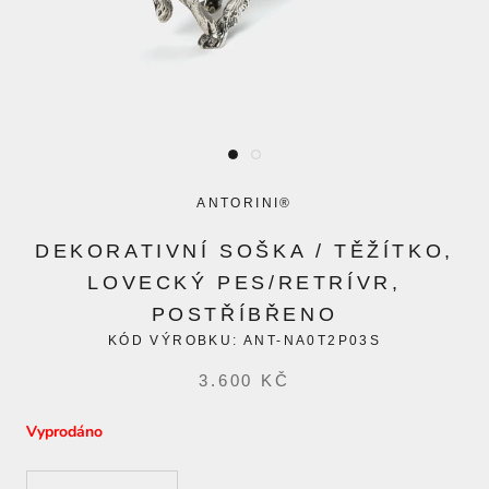
ANTORINI®
DEKORATIVNÍ SOŠKA / TĚŽÍTKO,
LOVECKÝ PES/RETRÍVR,
POSTŘÍBŘENO
KÓD VÝROBKU:
ANT-NA0T2P03S
3.600 KČ
Vyprodáno