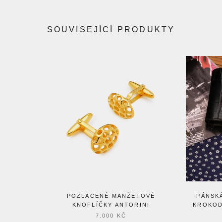
SOUVISEJÍCÍ PRODUKTY
POZLACENÉ MANŽETOVÉ
PÁNSK
KNOFLÍČKY ANTORINI
KROKOD
7.000 KČ