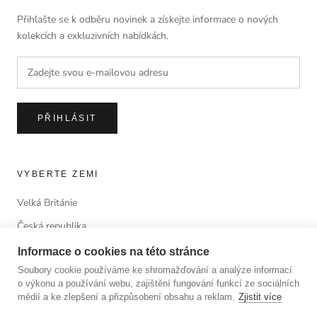
Přihlašte se k odběru novinek a získejte informace o nových
kolekcích a exkluzivních nabídkách.
PŘIHLÁSIT
VYBERTE ZEMI
Velká Británie
Česká republika
Informace o cookies na této stránce
Soubory cookie používáme ke shromažďování a analýze informací
o výkonu a používání webu, zajištění fungování funkcí ze sociálních
© ANTORINI®
médií a ke zlepšení a přizpůsobení obsahu a reklam.
Zjistit více
© 2023 LUSSOLIBE Milano SE. All Rights Reserved.