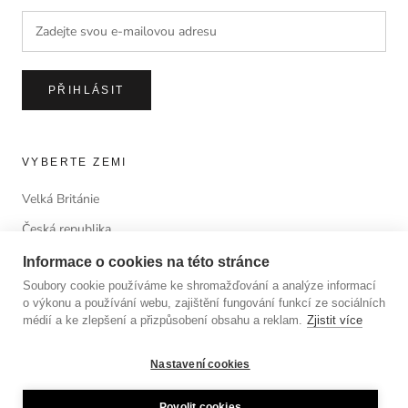
PŘIHLÁSIT
VYBERTE ZEMI
Velká Británie
Česká republika
Informace o cookies na této stránce
Soubory cookie používáme ke shromažďování a analýze informací
o výkonu a používání webu, zajištění fungování funkcí ze sociálních
© ANTORINI®
médií a ke zlepšení a přizpůsobení obsahu a reklam.
Zjistit více
© 2023 LUSSOLIBE Milano SE. All Rights Reserved.
Nastavení cookies
Povolit cookies