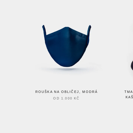
ROUŠKA NA OBLIČEJ, MODRÁ
TMA
KA
OD
1.000 KČ