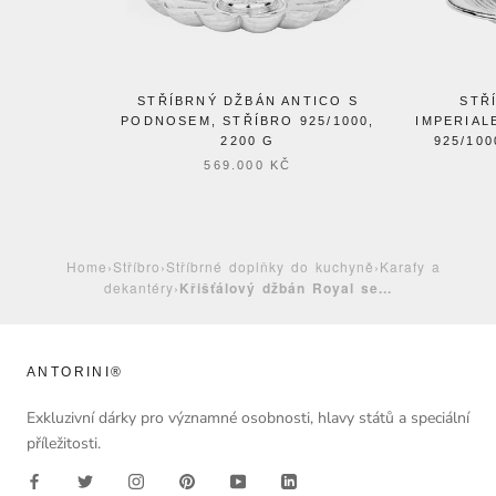
STŘÍBRNÝ DŽBÁN ANTICO S
STŘ
PODNOSEM, STŘÍBRO 925/1000,
IMPERIAL
2200 G
925/10
569.000 KČ
Home
›
Stříbro
›
Stříbrné doplňky do kuchyně
›
Karafy a
dekantéry
›
Křišťálový džbán Royal se...
ANTORINI®
Exkluzivní dárky pro významné osobnosti, hlavy států a speciální
příležitosti.